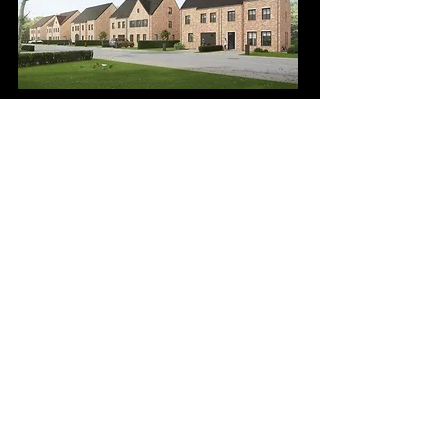
Dans une volonté de diversification de nos
investissements, nous avons récemment
élargi notre portefeuille en intégrant
l’immobilier résidentiel. Notre premier
projet, situé à Meise au nord de Bruxelles,
comprend 10 maisons aujourd’hui mises en
location.
Nous poursuivons activement la recherche
de nouvelles opportunités dans ce secteur,
avec l’ambition de développer davantage
ce volet de nos activités.